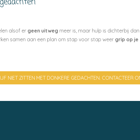
 gedachten
len alsof er
geen uitweg
meer is, maar hulp is dichterbij dan
werken samen aan een plan om stap voor stap weer
grip op je
IJF NIET ZITTEN MET DONKERE GEDACHTEN. CONTACTEER O