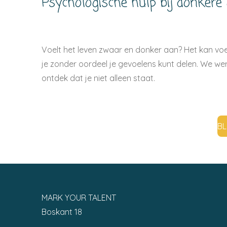
Psychologische hulp bij donkere
Voelt het leven zwaar en donker aan? Het kan voe
je zonder oordeel je gevoelens kunt delen. We 
ontdek dat je niet alleen staat.
BL
MARK YOUR TALENT
Boskant 18