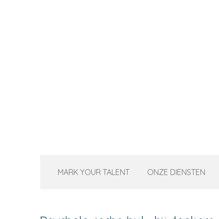
Ga
direct
naar
de
hoofdinhoud
MARK YOUR TALENT
ONZE DIENSTEN